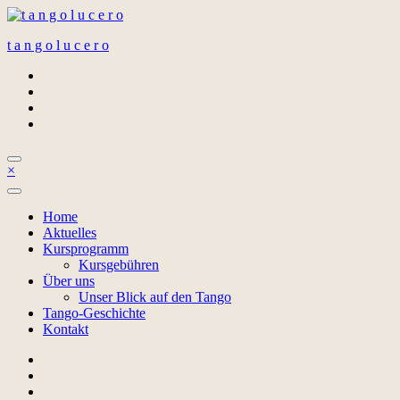
Zum
Inhalt
t a n g o l u c e r o
springen
×
Home
Aktuelles
Kursprogramm
Kursgebühren
Über uns
Unser Blick auf den Tango
Tango-Geschichte
Kontakt