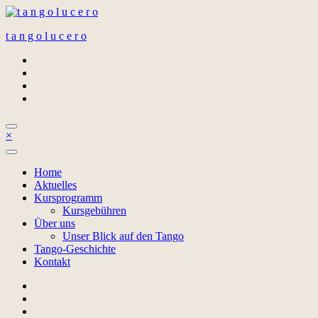
Zum
Inhalt
t a n g o l u c e r o
springen
×
Home
Aktuelles
Kursprogramm
Kursgebühren
Über uns
Unser Blick auf den Tango
Tango-Geschichte
Kontakt